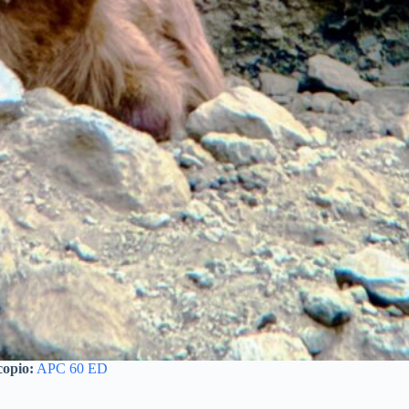
copio:
APC 60 ED