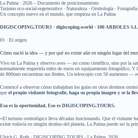
La Palma · 2026 – Documento de posicionamiento
Turismo eco-social-regenerativo · Naturaleza · Ornitología · Fotografía
Un concepto nuevo en el mundo, que empieza en La Palma
DIGISCOPING.TOURS · digiscoping.world · 100 ARBOLES S.L
01 · El origen
Cómo nació la idea — y por qué no existe aún en ningún lugar del mu
Vivo en La Palma y observo aves — no como científico, sino por la sati
normalmente requeriría miles de euros en equipamiento fotográfico. Y la
de 800mm encuentran sus límites. Un telescopio con 50 aumentos — eq
Comencé a observar cómo trabajaban los guías en otros destinos ornitol
que
el propio visitante fotografíe, haga su propia imagen y se la lle
Esa es la oportunidad. Eso es DIGISCOPING.TOURS.
«El turismo ornitológico lleva décadas funcionando. Que el visitante h
existe todavía en ningún destino del planeta. La Palma puede ser la prim
Ulrich G. Roth · DIGISCOPING.TOURS · La Palma, 2026