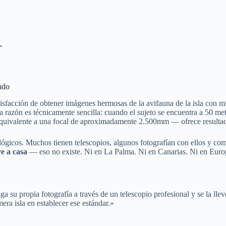
.
ndo
sfacción de obtener imágenes hermosas de la avifauna de la isla con mi
 razón es técnicamente sencilla: cuando el sujeto se encuentra a 50 met
uivalente a una focal de aproximadamente 2.500mm — ofrece resultados
ógicos. Muchos tienen telescopios, algunos fotografían con ellos y comp
ve a casa
— eso no existe. Ni en La Palma. Ni en Canarias. Ni en Euro
aga su propia fotografía a través de un telescopio profesional y se la 
era isla en establecer ese estándar.»