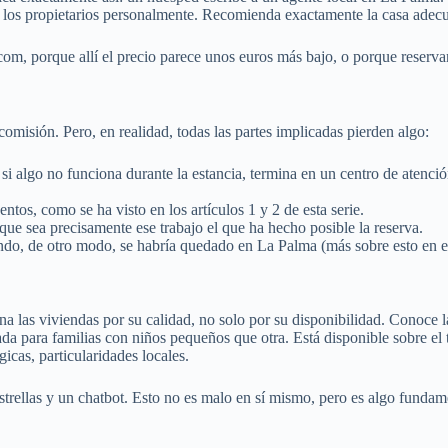
e a los propietarios personalmente. Recomienda exactamente la casa adec
, porque allí el precio parece unos euros más bajo, o porque reservar a
omisión. Pero, en realidad, todas las partes implicadas pierden algo:
 si algo no funciona durante la estancia, termina en un centro de atenci
ntos, como se ha visto en los artículos 1 y 2 de esta serie.
nque sea precisamente ese trabajo el que ha hecho posible la reserva.
ando, de otro modo, se habría quedado en La Palma (más sobre esto en el
a las viviendas por su calidad, no solo por su disponibilidad. Conoce la
da para familias con niños pequeños que otra. Está disponible sobre el
icas, particularidades locales.
strellas y un chatbot. Esto no es malo en sí mismo, pero es algo fundam