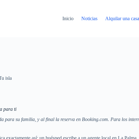
Inicio
Noticias
Alquilar una cas
Tu isla
a para ti
 para su familia, y al final la reserva en Booking.com. Para los interm
ica exactamente así: un huésped escribe a un agente local en La Palma. D