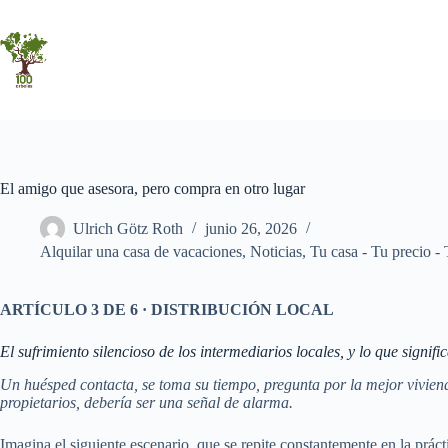
Saltar
al
contenido
El amigo que asesora, pero compra en otro lugar
Ulrich Götz Roth
junio 26, 2026
Alquilar una casa de vacaciones
,
Noticias
,
Tu casa - Tu precio - 
ARTÍCULO 3 DE 6 · DISTRIBUCIÓN LOCAL
El sufrimiento silencioso de los intermediarios locales, y lo que signific
Un huésped contacta, se toma su tiempo, pregunta por la mejor vivienda
propietarios, debería ser una señal de alarma.
Imagina el siguiente escenario, que se repite constantemente en la práct